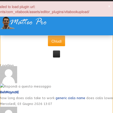
×
iled to load plugin url:
Questo sito utilizza cookie, anche di terze parti, per
Guestbook amici e conoscenti
ts/com_vitabook/assets/editor_plugins/vitabookupload/
migliorare la tua esperienza e offrire servizi in linea con le
tue preferenze. Chiudendo questo banner, scorrendo questa
pagina o cliccando qualunque suo elemento acconsenti
Home
all’uso dei cookie.
Cronaca dell'incidente
Chiudi
Foto
Lavori
Loading...
Lettere dagli amici
Contatti
BehMayncKE
how long does cialis take to work
generic cialis name
does cialis lowe
Mercoledì, 03 Giugno 2026 13:07