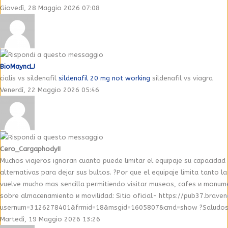
Giovedì, 28 Maggio 2026 07:08
BioMayncLJ
cialis vs sildenafil
sildenafil 20 mg not working
sildenafil vs viagra
Venerdì, 22 Maggio 2026 05:46
Cero_CargaphodyII
Muchos viajeros ignoran cuanto puede limitar el equipaje su capacida
alternativas para dejar sus bultos. ?Por que el equipaje limita tanto 
vuelve mucho mas sencilla permitiendo visitar museos, cafes и monumen
sobre almacenamiento и movilidad: Sitio oficial- https://pub37.brave
usernum=3126278401&frmid=18&msgid=1605807&cmd=show ?Saludos и
Martedì, 19 Maggio 2026 13:26