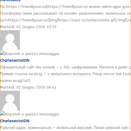
На [https://friendlysun.ru](https://friendlysun.ru) можно найти идеи д
Платформа также рассказывает об онлайн-развлечениях, мобильных сер
[url=https://friendlysun.ru/][img]https://san2.ru/smiles/smile.gif[/img][/u
Martedì, 02 Giugno 2026 10:53
CharlesestatDN
Официальный сайт без клонов — с SSL-шифрованием. Начните в демо-ре
Прямая ссылка на вход — с мобильного интернета. Pinup mirror link tod
казино вход[/url]
Martedì, 02 Giugno 2026 06:42
CharlesestatDN
Рабочий адрес моментально — мобильной версией. Пинап рабочий сайт 