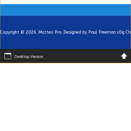
Copyright © 2026. Matteo Pro. Designed by Paul Freeman sDg
Ch
Desktop Version