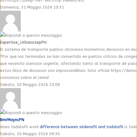
[url=https://pinup-bet-win5.top ]пинап[/url]
Domenica, 31 Maggio 2026 19:31
Expertise_UrbanozepPH
El sistema de transporte publico atraviesa momentos decisivos en muc
?Por que las terminales se han convertido en puntos criticos de conge
que necesita atencion urgente, afectando tanto al transporte de pasaje
estos hilos de discusion son imprescindibles: Sitio oficial https:/
conciencia sobre el tema!
Sabato, 30 Maggio 2026 20:08
BmrMayncPN
does tadalafil work
difference between sildenafil and tadalafil
is tada
Sabato, 30 Maggio 2026 09:30