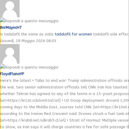
BnrMayncHT
is tadalafil the same as cialis
tadalafil for women
tadalafil side effe
Giovedì, 28 Maggio 2026 08:03
FloydFlanoYP
Here's the latest • Talks to end war: Trump administration officials a
the war, two senior administration officials tell CNN. Iran has taunted 
whether Tehran has agreed to any of the terms in a 15-point proposal
[url=https://kr2at.cc]slon9.to[/url] • US troop deployment: Around 1,00
coming days to the Middle East, sources told CNN. [url=https://kr10at.cc]
according to the Iranian Red Crescent said. Drones struck a fuel tank at 
[url=https://krab8.net.ru]krab5.c[/url] • Strait of Hormuz: Multiple ve
to show, as Iran says it will charge countries a fee for safe passage t