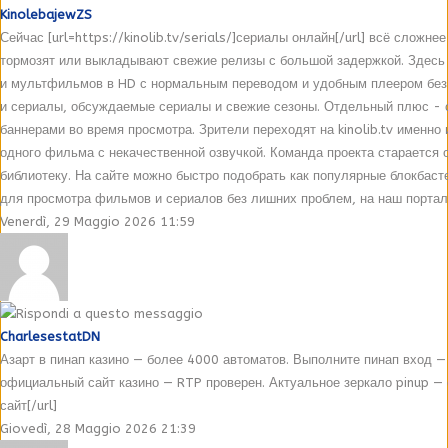
KinolebajewZS
Сейчас [url=https://kinolib.tv/serials/]сериалы онлайн[/url] всё слож
тормозят или выкладывают свежие релизы с большой задержкой. Здесь 
и мультфильмов в HD с нормальным переводом и удобным плеером без
и сериалы, обсуждаемые сериалы и свежие сезоны. Отдельный плюс - с
баннерами во время просмотра. Зрители переходят на kinolib.tv именно 
одного фильма с некачественной озвучкой. Команда проекта старается 
библиотеку. На сайте можно быстро подобрать как популярные блокбаст
для просмотра фильмов и сериалов без лишних проблем, на наш портал 
Venerdì, 29 Maggio 2026 11:59
CharlesestatDN
Азарт в пинап казино — более 4000 автоматов. Выполните пинап вход —
официальный сайт казино — RTP проверен. Актуальное зеркало pinup — 
сайт[/url]
Giovedì, 28 Maggio 2026 21:39