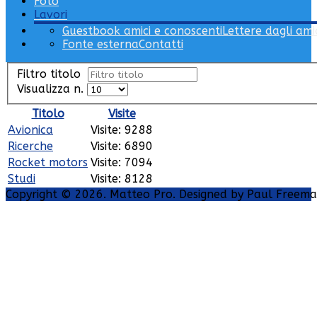
Foto
Lavori
Guestbook amici e conoscenti
Lettere dagli ami
Fonte esterna
Contatti
Filtro titolo
Visualizza n.
Titolo
Visite
Avionica
Visite: 9288
Ricerche
Visite: 6890
Rocket motors
Visite: 7094
Studi
Visite: 8128
Copyright © 2026. Matteo Pro. Designed by Paul Freem